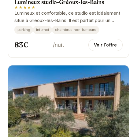
Lumineux studio-Gréoux-les-Bains
★★★★★
Lumineux et confortable, ce studio est idéalement
situé à Gréoux-les-Bains. Il est parfait pour un
séjour en couple ou en famille.
parking
internet
chambres-non-fumeurs
83€
/nuit
Voir l'offre