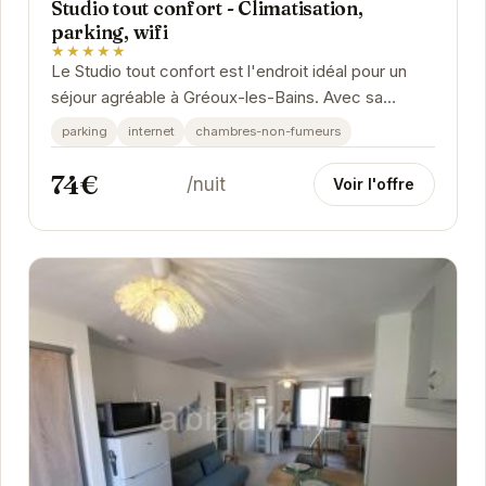
Studio tout confort - Climatisation,
parking, wifi
★★★★★
Le Studio tout confort est l'endroit idéal pour un
séjour agréable à Gréoux-les-Bains. Avec sa
climatisation, son parking et sa connexion wifi,...
parking
internet
chambres-non-fumeurs
74€
/nuit
Voir l'offre