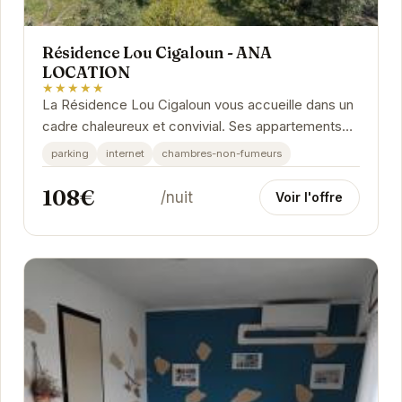
Résidence Lou Cigaloun - ANA
LOCATION
★★★★★
La Résidence Lou Cigaloun vous accueille dans un
cadre chaleureux et convivial. Ses appartements
tout équipés offrent un confort optimal pour des...
parking
internet
chambres-non-fumeurs
108€
/nuit
Voir l'offre