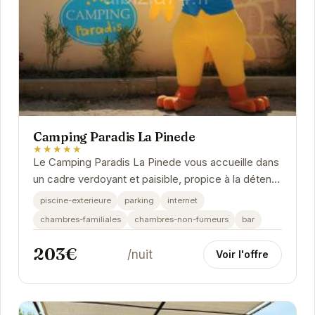
Camping Paradis La Pinede
★★★★★
Le Camping Paradis La Pinede vous accueille dans
un cadre verdoyant et paisible, propice à la détente
et au ressourcement. Profitez de ses nombreux...
piscine-exterieure
parking
internet
chambres-familiales
chambres-non-fumeurs
bar
203€
/nuit
Voir l'offre