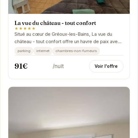
La vue du château - tout confort
★★★★★
Situé au cœur de Gréoux-les-Bains, La vue du
château - tout confort offre un havre de paix avec
des prestations de qualité. L'établissement est...
parking
internet
chambres-non-fumeurs
91€
/nuit
Voir l'offre