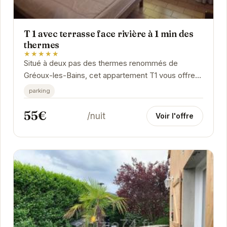
T 1 avec terrasse face rivière à 1 min des
thermes
★★★★★
Situé à deux pas des thermes renommés de
Gréoux-les-Bains, cet appartement T1 vous offre
un séjour alliant confort et praticité. Sa terrasse...
parking
55€
/nuit
Voir l'offre