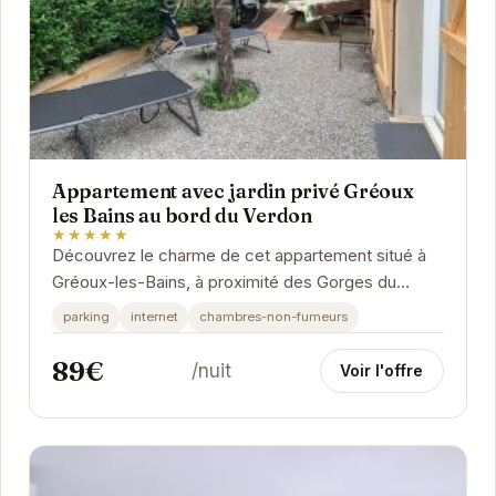
Appartement avec jardin privé Gréoux
les Bains au bord du Verdon
★★★★★
Découvrez le charme de cet appartement situé à
Gréoux-les-Bains, à proximité des Gorges du
Verdon. Profitez d'un jardin privé pour des
parking
internet
chambres-non-fumeurs
moments...
89€
/nuit
Voir l'offre