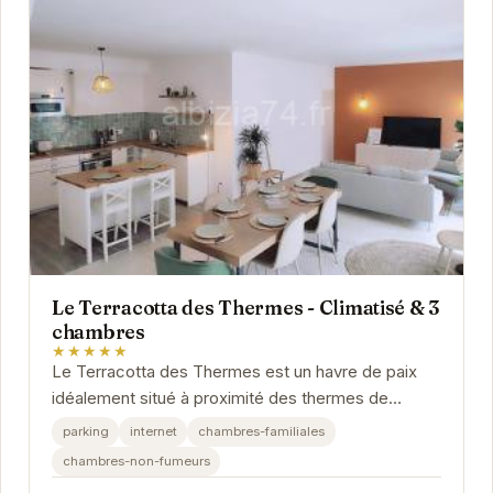
Le Terracotta des Thermes - Climatisé & 3
chambres
★★★★★
Le Terracotta des Thermes est un havre de paix
idéalement situé à proximité des thermes de
Gréoux-les-Bains. Cet appartement climatisé
parking
internet
chambres-familiales
offre...
chambres-non-fumeurs