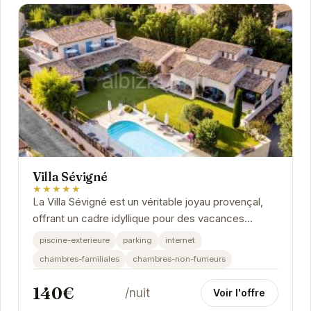
Villa Sévigné
★★★★★
La Villa Sévigné est un véritable joyau provençal,
offrant un cadre idyllique pour des vacances
inoubliables. Avec sa piscine extérieure...
piscine-exterieure
parking
internet
chambres-familiales
chambres-non-fumeurs
140€
/nuit
Voir l'offre