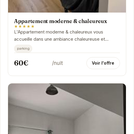
Appartement moderne & chaleureux
★★★★★
L'Appartement moderne & chaleureux vous
accueille dans une ambiance chaleureuse et
conviviale. Situé à proximité des thermes et des
parking
commerces, il...
60€
/nuit
Voir l'offre