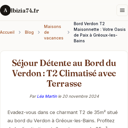
lbizia74.fr
A
Bord Verdon T2
Maisons
Maisonnette : Votre Oasis
Accueil
Blog
de
de Paix à Gréoux-les-
vacances
Bains
Séjour Détente au Bord du
Verdon : T2 Climatisé avec
Terrasse
Par
Léa Martin
le
20 novembre 2024
Evadez-vous dans ce charmant T2 de 35m² situé
au bord du Verdon à Gréoux-les-Bains. Profitez