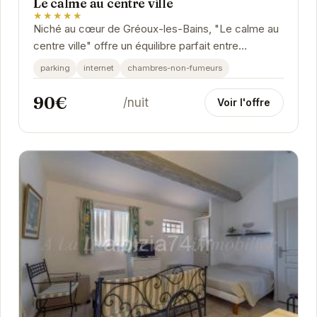
Le calme au centre ville
★★★★★
Niché au cœur de Gréoux-les-Bains, "Le calme au
centre ville" offre un équilibre parfait entre
tranquillité et accessibilité. Cet appartement...
parking
internet
chambres-non-fumeurs
90€
/nuit
Voir l'offre