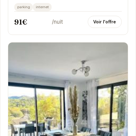
des vues imprenables sur le lac. Profitez d'un...
parking
internet
91€
/nuit
Voir l'offre