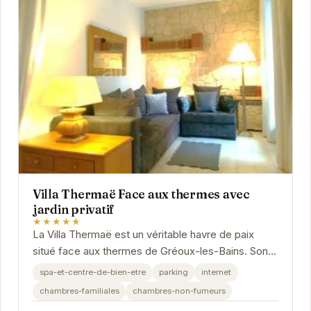
Villa Thermaë Face aux thermes avec
jardin privatif
★★★★★
La Villa Thermaë est un véritable havre de paix
situé face aux thermes de Gréoux-les-Bains. Son
jardin privatif offre un espace de détente...
spa-et-centre-de-bien-etre
parking
internet
chambres-familiales
chambres-non-fumeurs