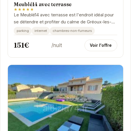
Meublé14 avec terrasse
★★★★★
Le Meublé14 avec terrasse est l'endroit idéal pour
se détendre et profiter du calme de Gréoux-les-
Bains. Avec son emplacement privilégié, vous...
parking
internet
chambres-non-fumeurs
151€
/nuit
Voir l'offre