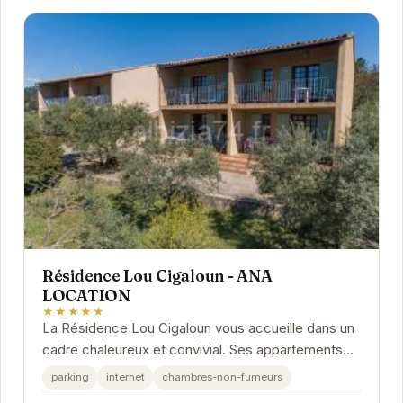
Résidence Lou Cigaloun - ANA
LOCATION
★★★★★
La Résidence Lou Cigaloun vous accueille dans un
cadre chaleureux et convivial. Ses appartements
tout équipés offrent un confort optimal pour des...
parking
internet
chambres-non-fumeurs