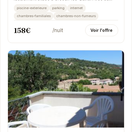
piscine privée, son jardin verdoyant et ses...
piscine-exterieure
parking
internet
chambres-familiales
chambres-non-fumeurs
158€
/nuit
Voir l'offre