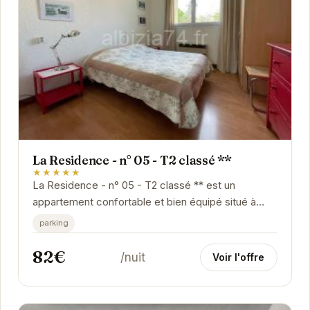
La Residence - n° 05 - T2 classé **
★★★★★
La Residence - n° 05 - T2 classé ** est un
appartement confortable et bien équipé situé à
Gréoux-les-Bains. Profitez d'un séjour relaxant...
parking
82€
/nuit
Voir l'offre