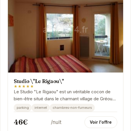
Studio \"Le Rigaou\"
★★★★★
Le Studio "Le Rigaou" est un véritable cocon de
bien-être situé dans le charmant village de Gréoux-
les-Bains.
parking
internet
chambres-non-fumeurs
46€
/nuit
Voir l'offre