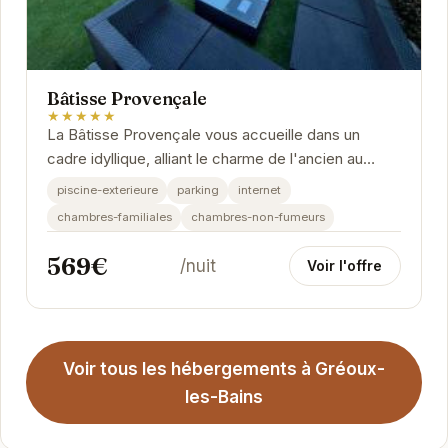
Bâtisse Provençale
★★★★★
La Bâtisse Provençale vous accueille dans un
cadre idyllique, alliant le charme de l'ancien au
confort moderne. Profitez de la piscine
piscine-exterieure
parking
internet
extérieure,...
chambres-familiales
chambres-non-fumeurs
569€
/nuit
Voir l'offre
Voir tous les hébergements à Gréoux-
les-Bains