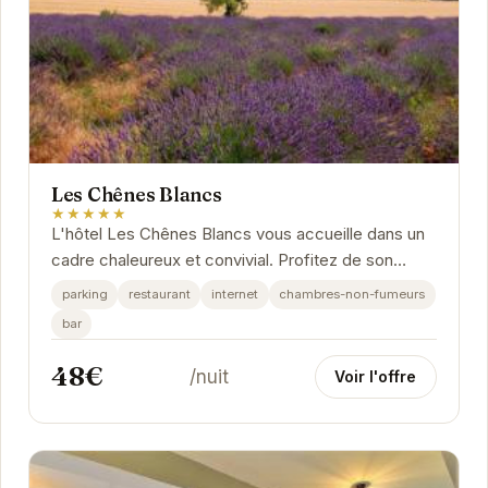
Les Chênes Blancs
★★★★★
L'hôtel Les Chênes Blancs vous accueille dans un
cadre chaleureux et convivial. Profitez de son
emplacement idéal pour découvrir les charmes
parking
restaurant
internet
chambres-non-fumeurs
de...
bar
48€
/nuit
Voir l'offre