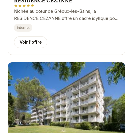
RESIDENCE CEZANNE
★★★★★
Nichée au cœur de Gréoux-les-Bains, la
RESIDENCE CEZANNE offre un cadre idyllique pour
des vacances reposantes. Ses appartements
internet
confortables et...
Voir l'offre