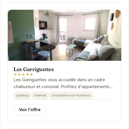
Les Garriguettes
★★★★★
Les Garriguettes vous accueille dans un cadre
chaleureux et convivial. Profitez d'appartements
confortables et bien équipés, parfaits pour un...
parking
internet
chambres-non-fumeurs
Voir l'offre