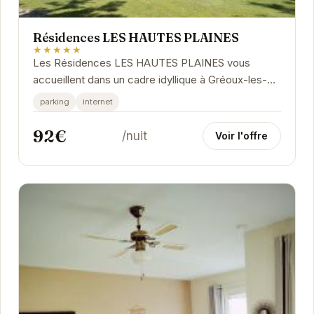
Résidences LES HAUTES PLAINES
★★★★★
Les Résidences LES HAUTES PLAINES vous
accueillent dans un cadre idyllique à Gréoux-les-
Bains. Profitez d'appartements confortables et
parking
internet
bien...
92€
/nuit
Voir l'offre