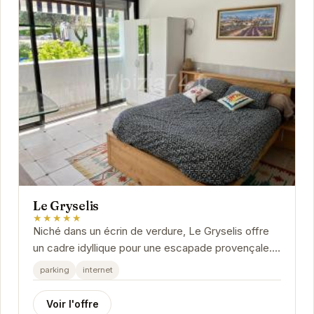
Le Gryselis
★★★★★
Niché dans un écrin de verdure, Le Gryselis offre
un cadre idyllique pour une escapade provençale.
Ses chambres élégantes et confortables vous...
parking
internet
Voir l'offre