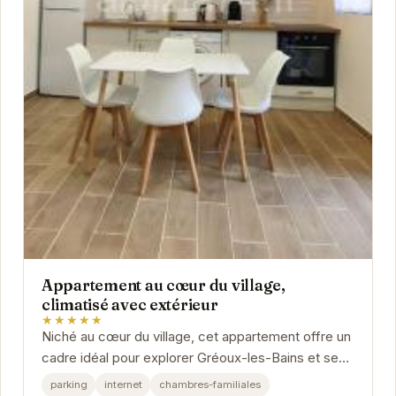
Appartement au cœur du village,
climatisé avec extérieur
★★★★★
Niché au cœur du village, cet appartement offre un
cadre idéal pour explorer Gréoux-les-Bains et ses
environs. Son emplacement privilégié vous...
parking
internet
chambres-familiales