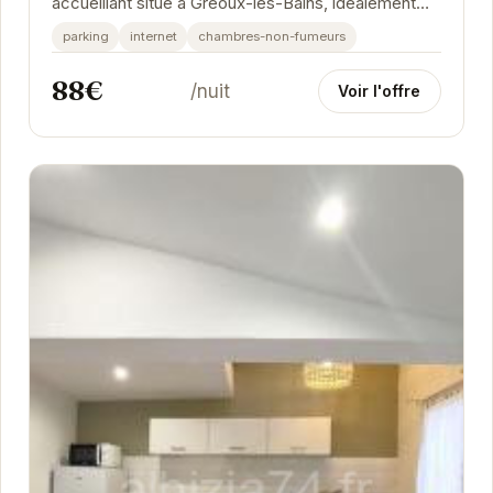
accueillant situé à Gréoux-les-Bains, idéalement
placé pour les curistes et les personnes
parking
internet
chambres-non-fumeurs
travaillant...
88€
/nuit
Voir l'offre