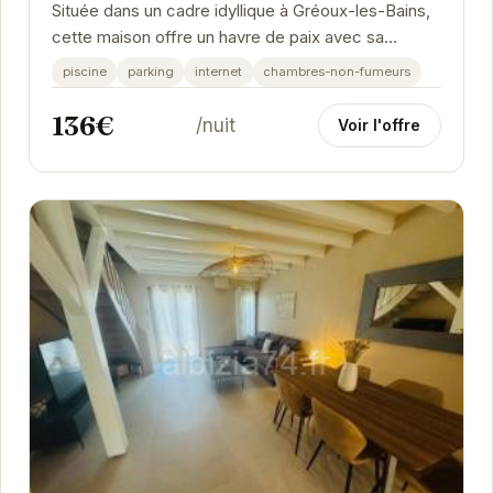
Située dans un cadre idyllique à Gréoux-les-Bains,
cette maison offre un havre de paix avec sa
piscine privée. Profitez d'un environnement
piscine
parking
internet
chambres-non-fumeurs
calme...
136€
/nuit
Voir l'offre