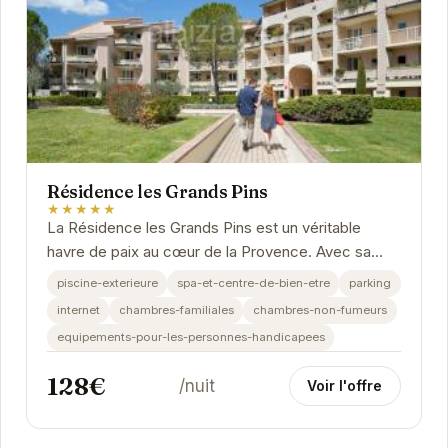
Résidence les Grands Pins
★★★★★
La Résidence les Grands Pins est un véritable
havre de paix au cœur de la Provence. Avec sa
piscine extérieure, son spa et ses chambres...
piscine-exterieure
spa-et-centre-de-bien-etre
parking
internet
chambres-familiales
chambres-non-fumeurs
equipements-pour-les-personnes-handicapees
128€
/nuit
Voir l'offre