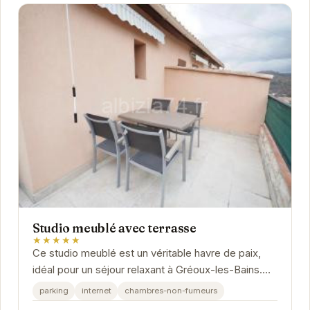
Studio meublé avec terrasse
★★★★★
Ce studio meublé est un véritable havre de paix,
idéal pour un séjour relaxant à Gréoux-les-Bains.
Profitez de sa terrasse privative pour vos...
parking
internet
chambres-non-fumeurs