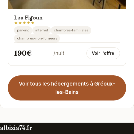
Lou Figoun
★★★★★
parking
internet
chambres-familiales
chambres-non-fumeurs
190€
/nuit
Voir l'offre
Voir tous les hébergements à Gréoux-
les-Bains
albizia74.fr