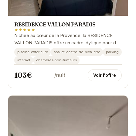
RESIDENCE VALLON PARADIS
★★★★★
Nichée au cœur de la Provence, la RESIDENCE
VALLON PARADIS offre un cadre idyllique pour des
vacances inoubliables. Ses installations
piscine-exterieure
spa-et-centre-de-bien-etre
parking
modernes,...
internet
chambres-non-fumeurs
103€
/nuit
Voir l'offre