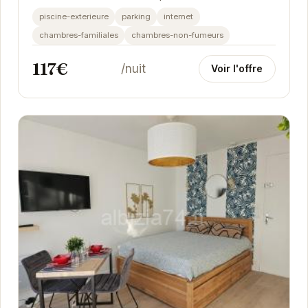
pour vos vacances. À proximité des thermes...
piscine-exterieure
parking
internet
chambres-familiales
chambres-non-fumeurs
117€
/nuit
Voir l'offre