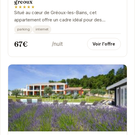
greoux
★★★★★
Situé au cœur de Gréoux-les-Bains, cet
appartement offre un cadre idéal pour des
vacances relaxantes. Proche des thermes et des
parking
internet
commerces, il...
67€
/nuit
Voir l'offre