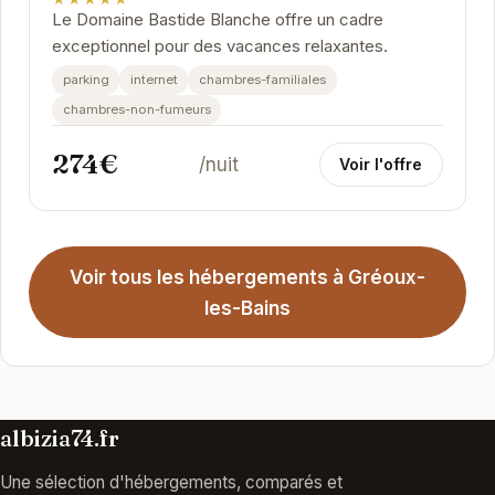
Le Domaine Bastide Blanche offre un cadre
exceptionnel pour des vacances relaxantes.
parking
internet
chambres-familiales
chambres-non-fumeurs
274€
/nuit
Voir l'offre
Voir tous les hébergements à Gréoux-
les-Bains
albizia74.fr
Une sélection d'hébergements, comparés et