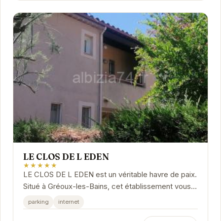
LE CLOS DE L EDEN
★★★★★
LE CLOS DE L EDEN est un véritable havre de paix.
Situé à Gréoux-les-Bains, cet établissement vous
propose un séjour calme et ressourçant.
parking
internet