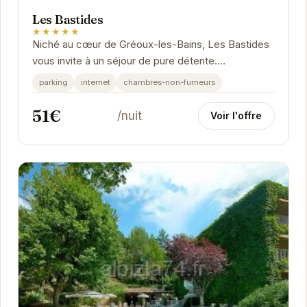
Les Bastides
★★★★★
Niché au cœur de Gréoux-les-Bains, Les Bastides
vous invite à un séjour de pure détente.
L'établissement propose un cadre paisible et...
parking
internet
chambres-non-fumeurs
51€
/nuit
Voir l'offre