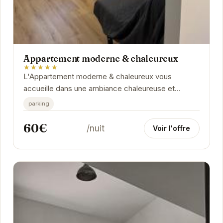
Appartement moderne & chaleureux
★★★★★
L'Appartement moderne & chaleureux vous
accueille dans une ambiance chaleureuse et
conviviale. Situé à proximité des thermes et des
parking
commerces, il...
60€
/nuit
Voir l'offre