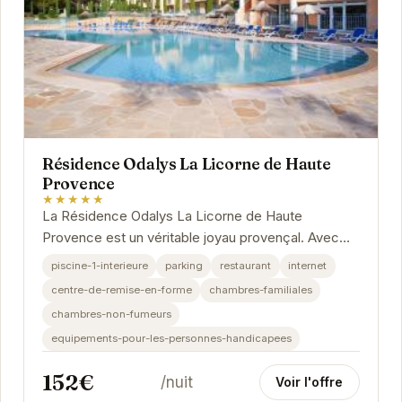
Résidence Odalys La Licorne de Haute
Provence
★★★★★
La Résidence Odalys La Licorne de Haute
Provence est un véritable joyau provençal. Avec
ses équipements exceptionnels, son
piscine-1-interieure
parking
restaurant
internet
emplacement...
centre-de-remise-en-forme
chambres-familiales
chambres-non-fumeurs
equipements-pour-les-personnes-handicapees
152€
/nuit
Voir l'offre