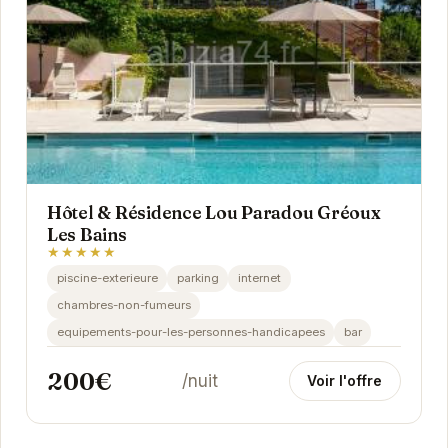
Hôtel & Résidence Lou Paradou Gréoux
Les Bains
★★★★★
piscine-exterieure
parking
internet
chambres-non-fumeurs
equipements-pour-les-personnes-handicapees
bar
200€
/nuit
Voir l'offre