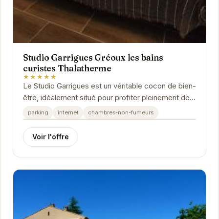
Studio Garrigues Gréoux les bains
curistes Thalatherme
★★★★★
Le Studio Garrigues est un véritable cocon de bien-
être, idéalement situé pour profiter pleinement des
bienfaits des thermes de...
parking
internet
chambres-non-fumeurs
Voir l'offre