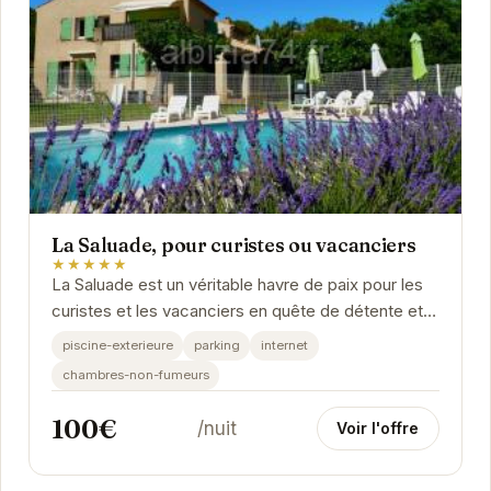
La Saluade, pour curistes ou vacanciers
★★★★★
La Saluade est un véritable havre de paix pour les
curistes et les vacanciers en quête de détente et
de bien-être. Nichée dans un cadre...
piscine-exterieure
parking
internet
chambres-non-fumeurs
100€
/nuit
Voir l'offre