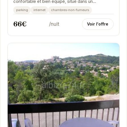
confortable et bien équipé, situé dans un
environnement paisible à Gréoux-les-Bains. Idéal...
parking
internet
chambres-non-fumeurs
66€
/nuit
Voir l'offre