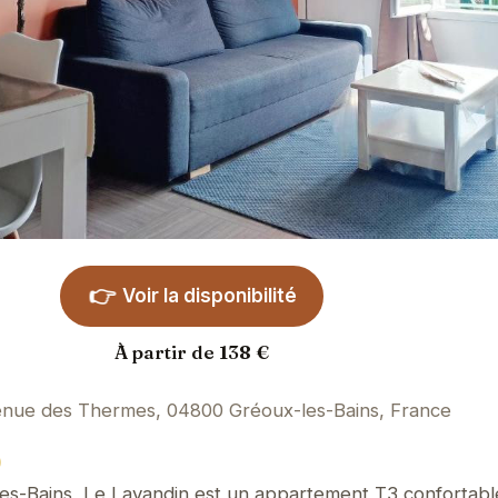
👉
Voir la disponibilité
À partir de 138 €
enue des Thermes, 04800 Gréoux-les-Bains, France
)
es-Bains, Le Lavandin est un appartement T3 confortabl