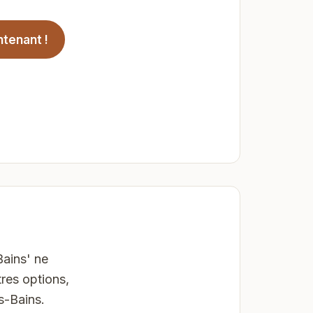
ntenant !
Bains' ne
res options,
s-Bains.