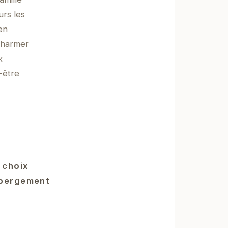
urs les
en
 charmer
x
-être
 choix
hébergement