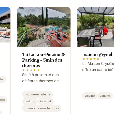
T3 Le Lou-Piscine &
maison grysél
★★★★★
Parking - 5min des
La Maison Grysél
thermes
offre un cadre idé
★★★★★
Situé à proximité des
un séjour relaxant
tre
célèbres thermes de
Gréoux-les-Bains
Gréoux-les-Bains, le T3
sa piscine et son
Le Lou offre un havre
parking, vous pou
piscine-exterieure
piscine
parking
de paix avec piscine et
rme
profiter...
parking
internet
parking. Cet
chambres-non-fumeurs
appartement...