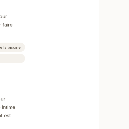
pour
 faire
 la piscine.
.
our
 intime
t est