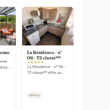
ienne
La Résidence - n°
06 - T2 classé**
ienne
★★★★★
La Résidence - n° 06 -
al pour
T2 classé** offre un
 à
hébergement
. Avec
confortable et bien
équipé à Gréoux-les-
rrez
parking
Bains. Idéal pour les
couples et les...