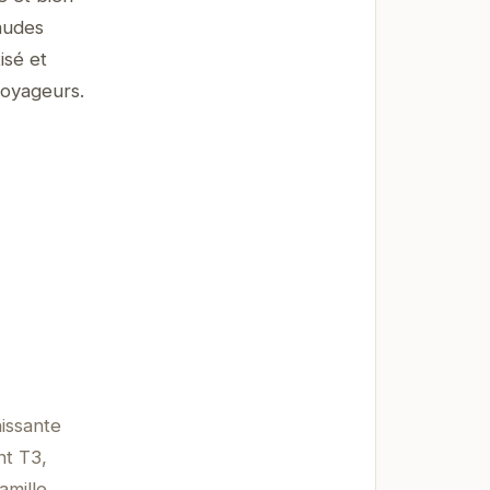
haudes
isé et
voyageurs.
hissante
nt T3,
amille