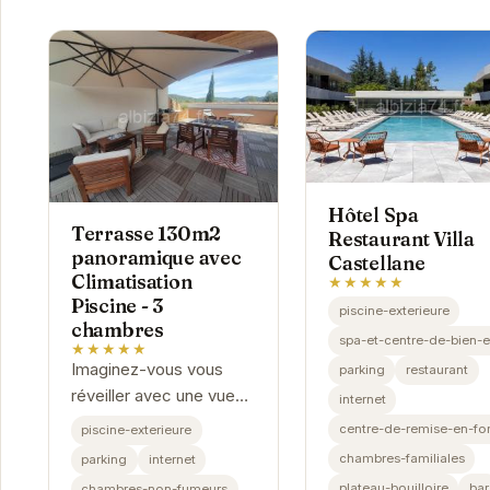
Hôtel Spa
Terrasse 130m2
Restaurant Villa
panoramique avec
Castellane
Climatisation
★★★★★
Piscine - 3
piscine-exterieure
chambres
spa-et-centre-de-bien-e
★★★★★
Imaginez-vous vous
parking
restaurant
réveiller avec une vue
internet
panoramique imprenable
centre-de-remise-en-fo
piscine-exterieure
depuis votre terrasse
chambres-familiales
parking
internet
privée de 130m2.
plateau-bouilloire
bar
chambres-non-fumeurs