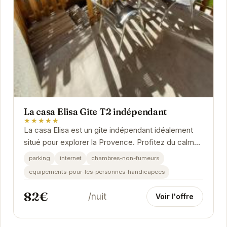
La casa Elisa Gîte T2 indépendant
★★★★★
La casa Elisa est un gîte indépendant idéalement
situé pour explorer la Provence. Profitez du calme
et du confort de ce logement tout équipé.
parking
internet
chambres-non-fumeurs
equipements-pour-les-personnes-handicapees
82€
/nuit
Voir l'offre