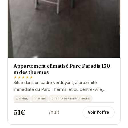
Appartement climatisé Parc Paradis 150
m des thermes
★★★★★
Situé dans un cadre verdoyant, à proximité
immédiate du Parc Thermal et du centre-ville,
l'appartement climatisé Parc Paradis offre un
parking
internet
chambres-non-fumeurs
confort...
51€
/nuit
Voir l'offre