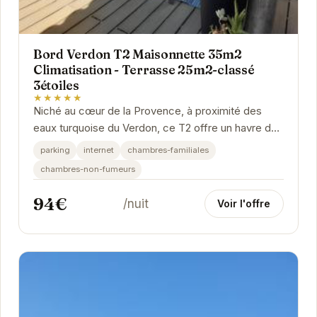
Bord Verdon T2 Maisonnette 35m2
Climatisation - Terrasse 25m2-classé
3étoiles
★★★★★
Niché au cœur de la Provence, à proximité des
eaux turquoise du Verdon, ce T2 offre un havre de
paix. Son aménagement moderne et fonctionnel,...
parking
internet
chambres-familiales
chambres-non-fumeurs
94€
/nuit
Voir l'offre