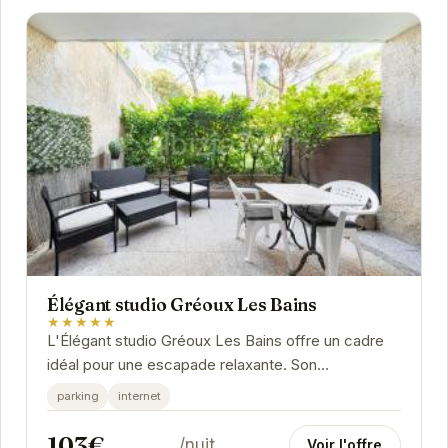
Élégant studio Gréoux Les Bains
★★★★★
L'Élégant studio Gréoux Les Bains offre un cadre
idéal pour une escapade relaxante. Son
emplacement privilégié permet un accès facile
parking
internet
aux...
103€
/nuit
Voir l'offre