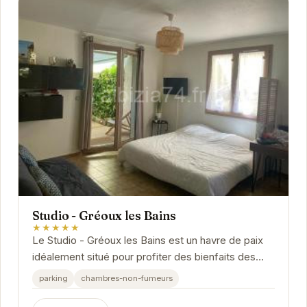
Studio - Gréoux les Bains
★★★★★
Le Studio - Gréoux les Bains est un havre de paix
idéalement situé pour profiter des bienfaits des
thermes et du charme de la Provence. Son...
parking
chambres-non-fumeurs