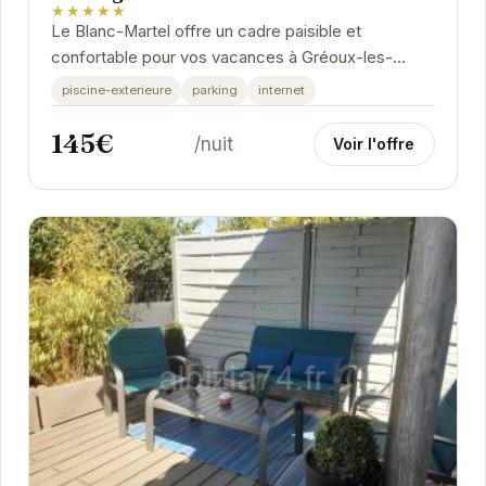
★★★★★
Le Blanc-Martel offre un cadre paisible et
confortable pour vos vacances à Gréoux-les-
Bains. Avec sa piscine extérieure, son parking et
piscine-exterieure
parking
internet
sa...
145€
/nuit
Voir l'offre