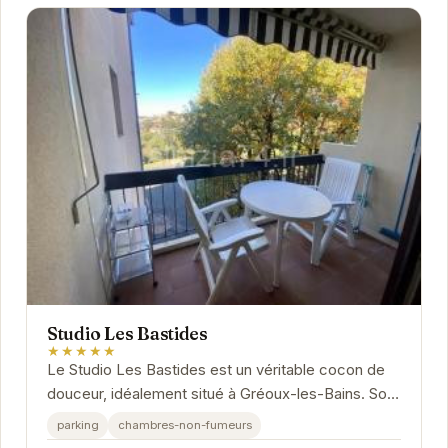
Studio Les Bastides
★★★★★
Le Studio Les Bastides est un véritable cocon de
douceur, idéalement situé à Gréoux-les-Bains. Son
atmosphère paisible et ses équipements de...
parking
chambres-non-fumeurs