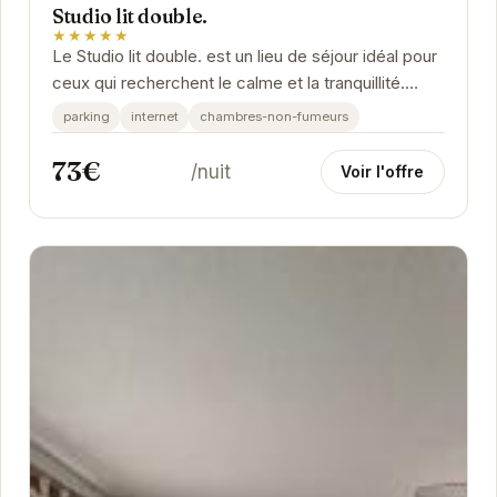
Studio lit double.
★★★★★
Le Studio lit double. est un lieu de séjour idéal pour
ceux qui recherchent le calme et la tranquillité.
Situé dans un cadre paisible, il offre...
parking
internet
chambres-non-fumeurs
73€
/nuit
Voir l'offre