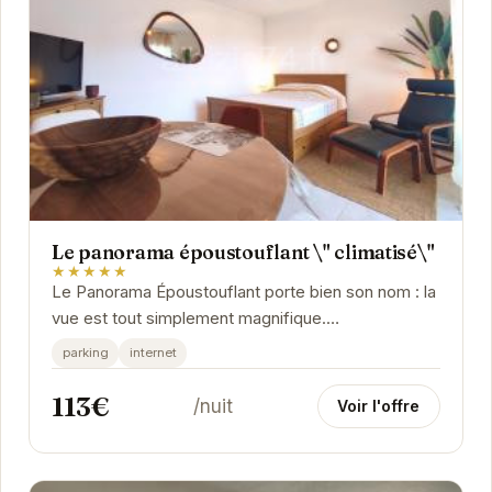
Le panorama époustouflant \" climatisé\"
★★★★★
Le Panorama Époustouflant porte bien son nom : la
vue est tout simplement magnifique.
L'appartement est climatisé, un véritable atout pour
parking
internet
les...
113€
/nuit
Voir l'offre