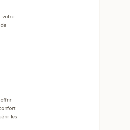
r votre
 de
ffrir
confort
érir les