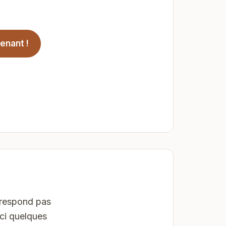
enant !
orrespond pas
ici quelques