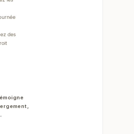
journée
éez des
roit
 témoigne
ébergement,
.