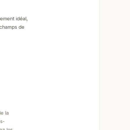
ement idéal,
s champs de
e la
s-
ez les