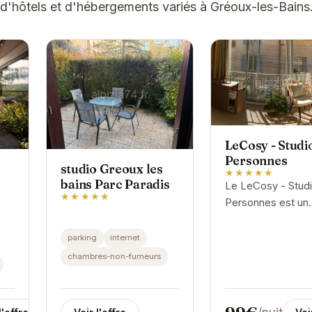
d'hôtels et d'hébergements variés à Gréoux-les-Bains
LeCosy - Studi
Personnes
studio Greoux les
★★★★★
bains Parc Paradis
Le LeCosy - Studi
★★★★★
Personnes est un
véritable havre de
Idéalement situé, i
parking
internet
un accès facile a
chambres-non-fumeurs
thermes et aux
attractions locales