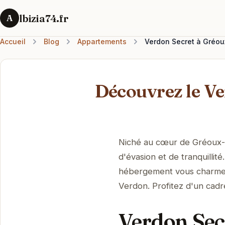
lbizia74.fr
A
Accueil
Blog
Appartements
Verdon Secret à Gréoux
Découvrez le Ve
Niché au cœur de Gréoux-l
d'évasion et de tranquillit
hébergement vous charmera
Verdon. Profitez d'un cadre
Verdon Secr