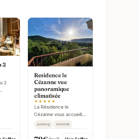
.
o 2
Residence le
Cézanne vue
o 2
panoramique
climatisée
 paix.
★★★★★
l offre
La Résidence le
ux
Cézanne vous accueille
dans un cadre
parking
internet
.
exceptionnel à Gréoux-
les-Bains. Avec sa vue