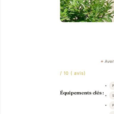
Aven
/ 10 ( avis)
P
Équipements clés :
S