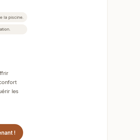
 la piscine.
tion.
frir
confort
érir les
nant !