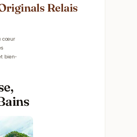
 Originals Relais
au cœur
es
t bien-
se,
Bains