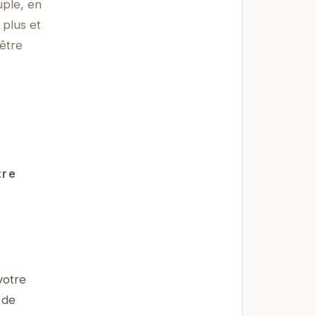
uple, en
 plus et
être
tre
votre
 de