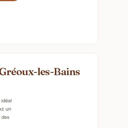
 Gréoux-les-Bains
 idéal
ez un
e des