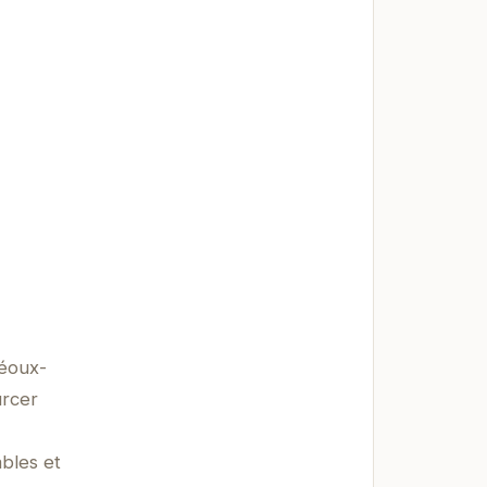
réoux-
urcer
bles et