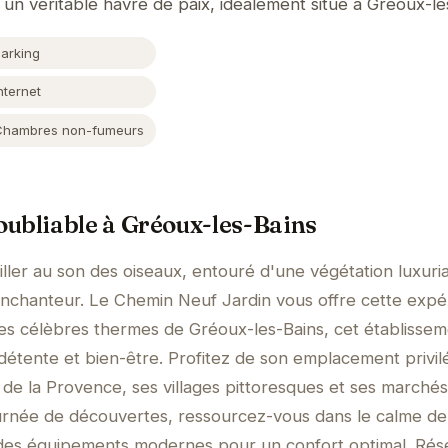
un véritable havre de paix, idéalement situé à Gréoux-le
Parking
nternet
Chambres non-fumeurs
ubliable à Gréoux-les-Bains
ller au son des oiseaux, entouré d'une végétation luxuri
enchanteur. Le Chemin Neuf Jardin vous offre cette expé
des célèbres thermes de Gréoux-les-Bains, cet établisse
étente et bien-être. Profitez de son emplacement privil
de la Provence, ses villages pittoresques et ses marchés
rnée de découvertes, ressourcez-vous dans le calme de
des équipements modernes pour un confort optimal. Rés