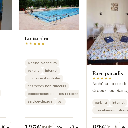
Le Verdon
★★★★★
r
piscine-exterieure
parking
internet
Parc paradis
★★★★★
chambres-familiales
Niché au cœur de
chambres-non-fumeurs
Gréoux-les-Bains,
equipements-pour-les-personnes-handicapees
Parc paradis offre
service-detage
bar
parking
internet
cadre idéal pour 
chambres-non-fume
escapade relaxant
125€
62€
/nuit
/nuit
offre
Voir l'offre
Voi