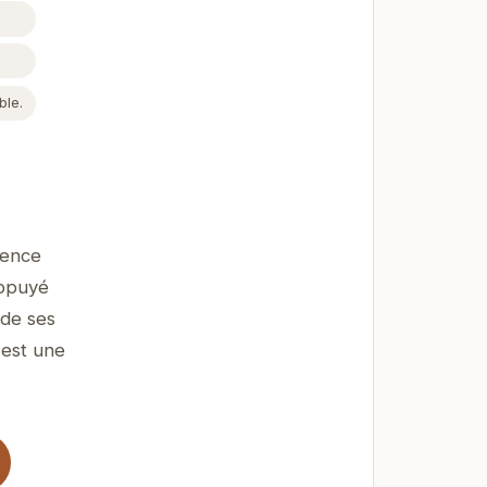
ble.
ience
appuyé
 de ses
 est une