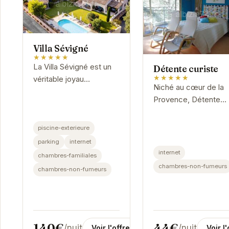
Villa Sévigné
★★★★★
La Villa Sévigné est un
Détente curiste
★★★★★
véritable joyau
Niché au cœur de la
provençal, offrant un
Provence, Détente
cadre idyllique pour des
Curiste offre un séjou
vacances inoubliables.
thermal inoubliable.
Avec sa piscine
piscine-exterieure
extérieure...
parking
internet
internet
chambres-familiales
chambres-non-fumeurs
chambres-non-fumeurs
44€
140€
/nuit
/nuit
Voir l'
Voir l'offre