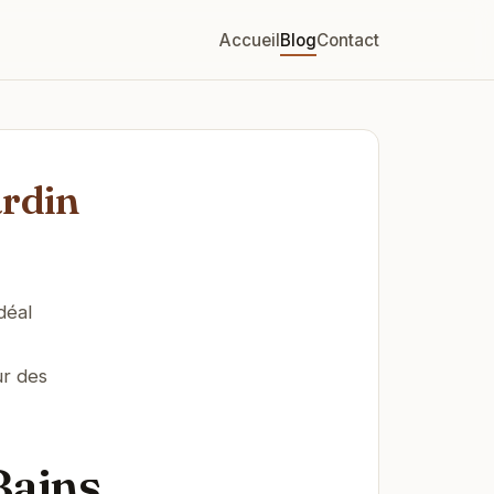
Accueil
Blog
Contact
ardin
déal
ur des
Bains