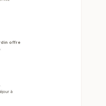
rdin offre
e
.
éjour à