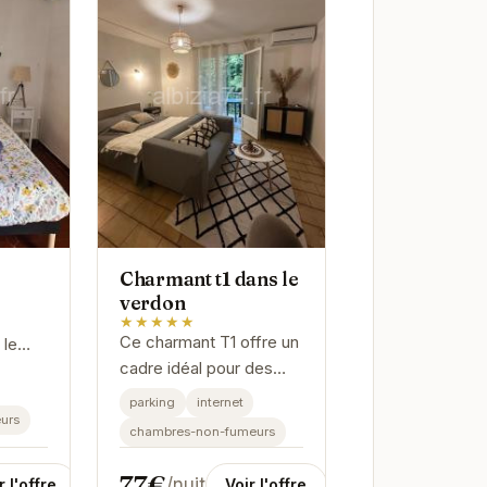
Charmant t1 dans le
verdon
★★★★★
Ce charmant T1 offre un
 le
cadre idéal pour des
 un
vacances reposantes.
une
parking
internet
Situé à Gréoux-les-
urs
e.
chambres-non-fumeurs
Bains, il est parfait pour
les couples et les
77€
/nuit
r l'offre
Voir l'offre