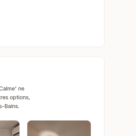
 Calme' ne
res options,
s-Bains.