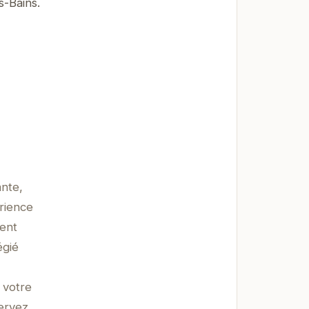
s-Bains.
ante,
rience
ment
égié
 votre
ervez