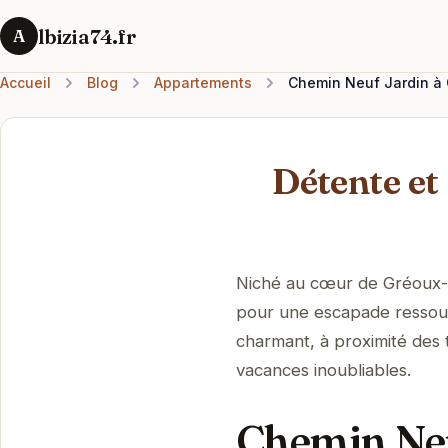
lbizia74.fr
A
Accueil
Blog
Appartements
Chemin Neuf Jardin à 
Détente et
Niché au cœur de Gréoux-le
pour une escapade ressourça
charmant, à proximité des 
vacances inoubliables.
Chemin Neu