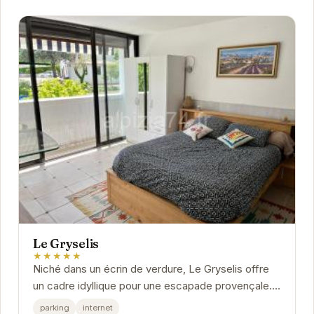
Le Gryselis
★★★★★
Niché dans un écrin de verdure, Le Gryselis offre
un cadre idyllique pour une escapade provençale.
Ses chambres élégantes et confortables vous...
parking
internet