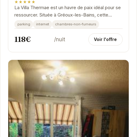
★★★★★
La Villa Thermae est un havre de paix idéal pour se
ressourcer. Située à Gréoux-les-Bains, cette
charmante propriété propose des chambres...
parking
internet
chambres-non-fumeurs
118€
/nuit
Voir l'offre