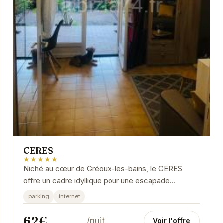
CERES
★★★★★
Niché au cœur de Gréoux-les-bains, le CERES
offre un cadre idyllique pour une escapade
relaxante. Ses installations modernes et son
parking
internet
service...
62€
/nuit
Voir l'offre