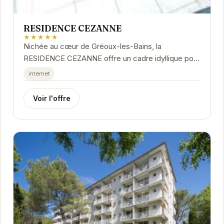
RESIDENCE CEZANNE
★★★★★
Nichée au cœur de Gréoux-les-Bains, la
RESIDENCE CEZANNE offre un cadre idyllique pour
des vacances reposantes. Ses appartements
internet
confortables et...
Voir l'offre