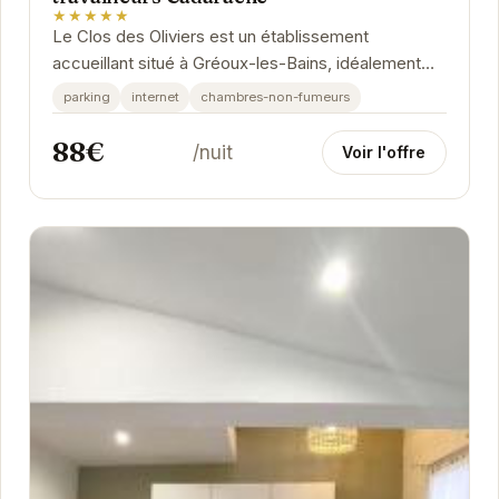
★★★★★
Le Clos des Oliviers est un établissement
accueillant situé à Gréoux-les-Bains, idéalement
placé pour les curistes et les personnes
parking
internet
chambres-non-fumeurs
travaillant...
88€
/nuit
Voir l'offre