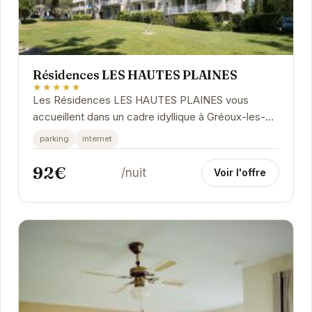
Résidences LES HAUTES PLAINES
★★★★★
Les Résidences LES HAUTES PLAINES vous
accueillent dans un cadre idyllique à Gréoux-les-
Bains. Profitez d'appartements confortables et
parking
internet
bien...
92€
/nuit
Voir l'offre