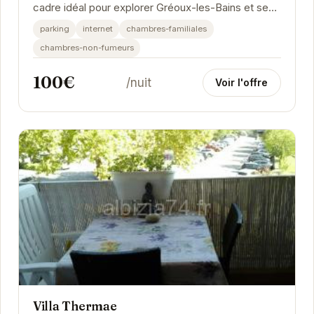
cadre idéal pour explorer Gréoux-les-Bains et ses
environs. Son emplacement privilégié vous...
parking
internet
chambres-familiales
chambres-non-fumeurs
100€
/nuit
Voir l'offre
Villa Thermae