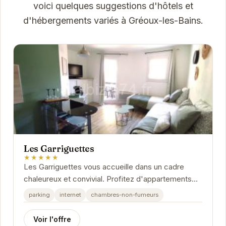
voici quelques suggestions d'hôtels et
d'hébergements variés à Gréoux-les-Bains.
Les Garriguettes
★★★★★
Les Garriguettes vous accueille dans un cadre
chaleureux et convivial. Profitez d'appartements
confortables et bien équipés, parfaits pour un...
parking
internet
chambres-non-fumeurs
Voir l'offre