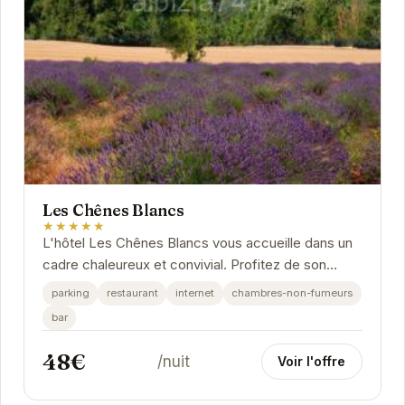
Les Chênes Blancs
★★★★★
L'hôtel Les Chênes Blancs vous accueille dans un
cadre chaleureux et convivial. Profitez de son
emplacement idéal pour découvrir les charmes
parking
restaurant
internet
chambres-non-fumeurs
de...
bar
48€
/nuit
Voir l'offre