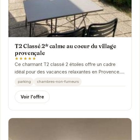
T2 Classé 2* calme au coeur du village
provençale
★★★★★
Ce charmant T2 classé 2 étoiles offre un cadre
idéal pour des vacances relaxantes en Provence.
Situé au cœur du village de Gréoux-les-Bains,...
parking
chambres-non-fumeurs
Voir l'offre