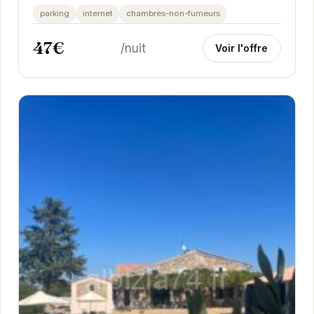
Bains. Doté d'un balcon avec table, vous...
parking
internet
chambres-non-fumeurs
47€
/nuit
Voir l'offre