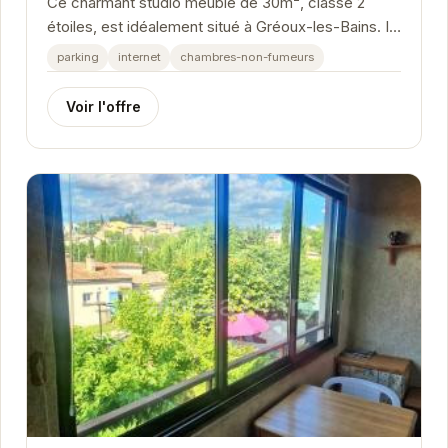
Ce charmant studio meublé de 30m², classé 2
étoiles, est idéalement situé à Gréoux-les-Bains. Il
offre un espace de vie confortable et...
parking
internet
chambres-non-fumeurs
Voir l'offre