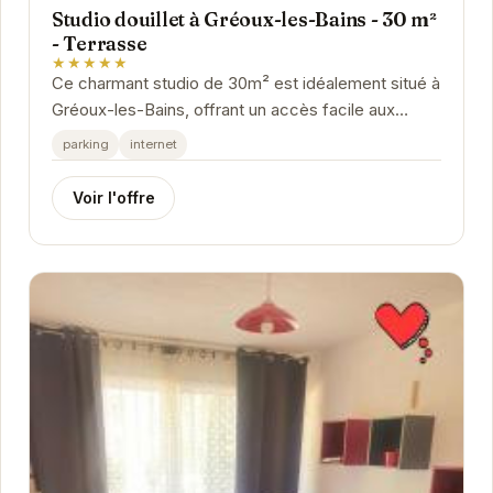
Studio douillet à Gréoux-les-Bains - 30 m²
- Terrasse
★★★★★
Ce charmant studio de 30m² est idéalement situé à
Gréoux-les-Bains, offrant un accès facile aux
thermes et aux attractions locales. Avec sa...
parking
internet
Voir l'offre