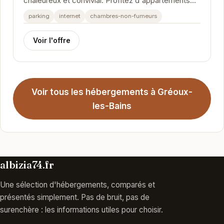
chaleureux et convivial. Profitez d'appartements
confortables et bien équipés, parfaits pour un...
parking
internet
chambres-non-fumeurs
Voir l'offre
Voir tous les hébergements à Gréoux-
les-Bains
albizia74.fr
Une sélection d'hébergements, comparés et
présentés simplement. Pas de bruit, pas de
surenchère : les informations utiles pour choisir.