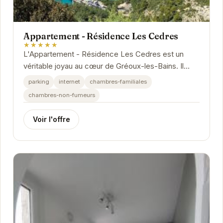
Appartement - Résidence Les Cedres
★★★★★
L'Appartement - Résidence Les Cedres est un
véritable joyau au cœur de Gréoux-les-Bains. Il
offre un hébergement confortable et bien équipé,...
parking
internet
chambres-familiales
chambres-non-fumeurs
Voir l'offre