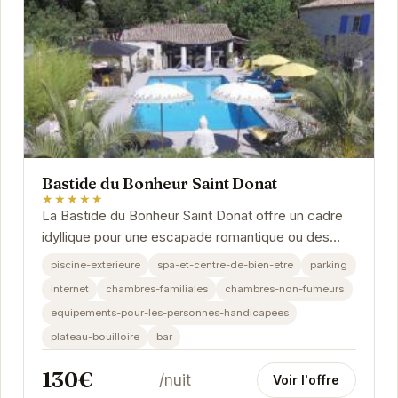
Bastide du Bonheur Saint Donat
★★★★★
La Bastide du Bonheur Saint Donat offre un cadre
idyllique pour une escapade romantique ou des
vacances en famille. Avec sa piscine extérieure,
piscine-exterieure
spa-et-centre-de-bien-etre
parking
son...
internet
chambres-familiales
chambres-non-fumeurs
equipements-pour-les-personnes-handicapees
plateau-bouilloire
bar
130€
/nuit
Voir l'offre