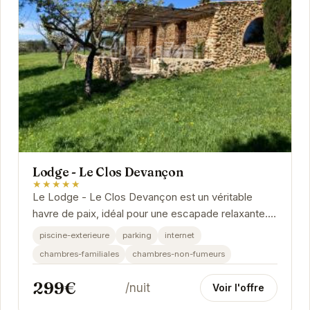
Lodge - Le Clos Devançon
★★★★★
Le Lodge - Le Clos Devançon est un véritable
havre de paix, idéal pour une escapade relaxante.
Profitez de l'atmosphère sereine et des...
piscine-exterieure
parking
internet
chambres-familiales
chambres-non-fumeurs
299€
/nuit
Voir l'offre