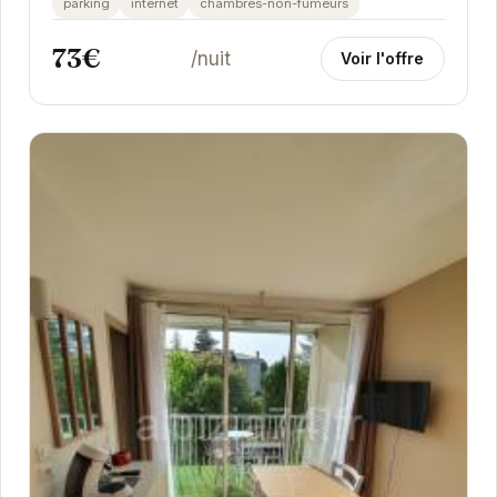
parking
internet
chambres-non-fumeurs
73€
/nuit
Voir l'offre