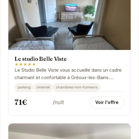
Le studio Belle Viste
★★★★★
Le Studio Belle Viste vous accueille dans un cadre
charmant et confortable à Gréoux-les-Bains.
Idéalement situé, il vous permettra de profiter...
parking
internet
chambres-non-fumeurs
71€
/nuit
Voir l'offre