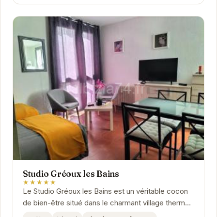
Studio Gréoux les Bains
★★★★★
Le Studio Gréoux les Bains est un véritable cocon
de bien-être situé dans le charmant village thermal
de Gréoux-les-Bains. Idéal pour les...