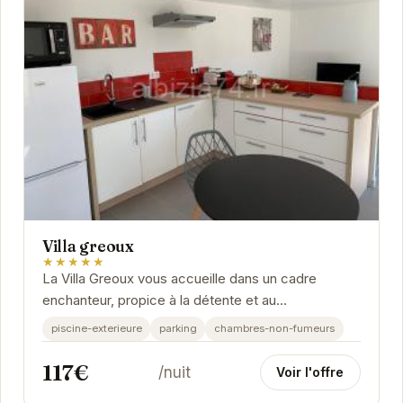
Villa greoux
★★★★★
La Villa Greoux vous accueille dans un cadre
enchanteur, propice à la détente et au
ressourcement. Avec sa piscine extérieure, son
piscine-exterieure
parking
chambres-non-fumeurs
parking et ses...
117€
/nuit
Voir l'offre