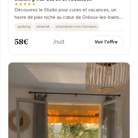
★★★★★
Découvrez le Studio pour cures et vacances, un
havre de paix niché au cœur de Gréoux-les-bains.
Profitez d'un séjour relaxant dans ce studio...
parking
internet
chambres-non-fumeurs
58€
/nuit
Voir l'offre