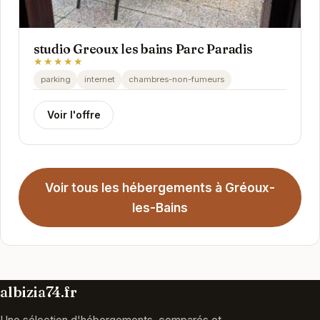
studio Greoux les bains Parc Paradis
★★★★★
parking
internet
chambres-non-fumeurs
Voir l'offre
Voir tous les hébergements à Gréoux-
les-Bains
albizia74.fr