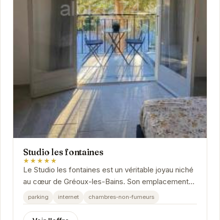
Studio les fontaines
★★★★★
Le Studio les fontaines est un véritable joyau niché
au cœur de Gréoux-les-Bains. Son emplacement
privilégié offre un accès facile aux thermes...
parking
internet
chambres-non-fumeurs