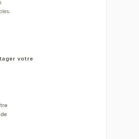
s
bles.
rtager votre
tre
 de