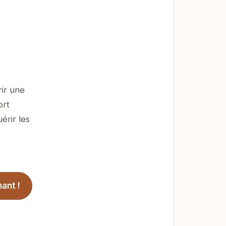
rir une
ort
érir les
ant !