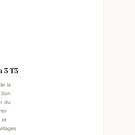
a 3 T3
de la
. Son
er du
tir
 et
illages