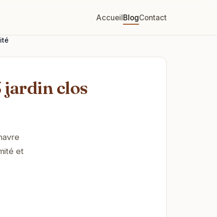
Accueil
Blog
Contact
ité
 jardin clos
 havre
mité et