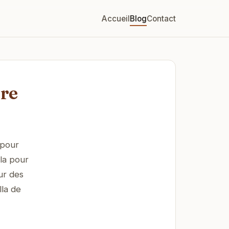
Accueil
Blog
Contact
ire
 pour
la pour
ur des
lla de