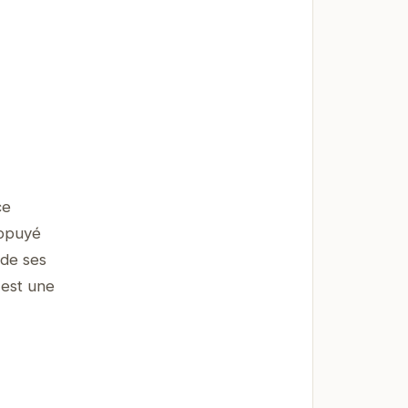
ce
appuyé
 de ses
 est une