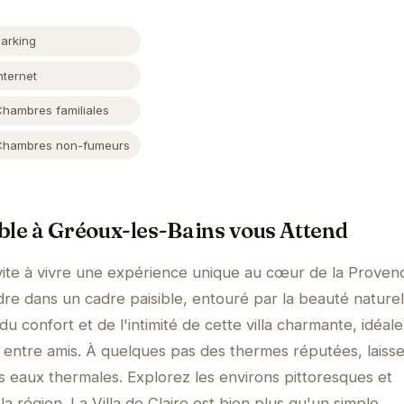
Parking
nternet
Chambres familiales
Chambres non-fumeurs
ble à Gréoux-les-Bains vous Attend
invite à vivre une expérience unique au cœur de la Proven
e dans un cadre paisible, entouré par la beauté naturel
du confort et de l'intimité de cette villa charmante, idéal
 entre amis. À quelques pas des thermes réputées, laiss
es eaux thermales. Explorez les environs pittoresques et
 région. La Villa de Claire est bien plus qu'un simple