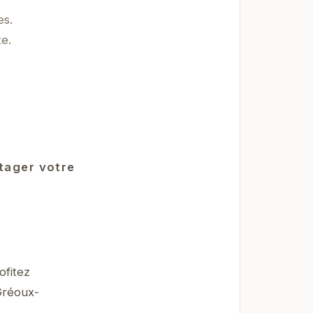
es.
e.
rtager votre
ofitez
 Gréoux-