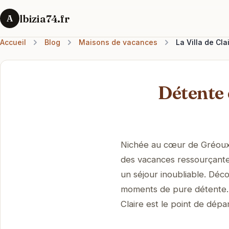
lbizia74.fr
A
Accueil
Blog
Maisons de vacances
La Villa de Cla
Détente 
Nichée au cœur de Gréoux-l
des vacances ressourçantes
un séjour inoubliable. Déco
moments de pure détente. À
Claire est le point de dépa