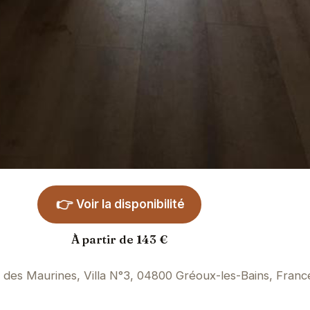
👉
Voir la disponibilité
À partir de 143 €
des Maurines, Villa N°3, 04800 Gréoux-les-Bains, Franc